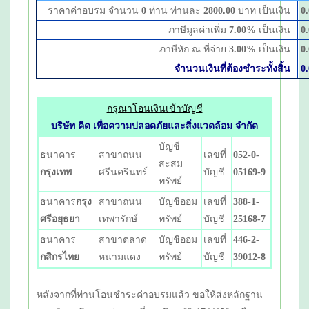
ราคาค่าอบรม จำนวน
0
ท่าน ท่านละ
2800.00
บาท เป็นเงิน
0
ภาษีมูลค่าเพิ่ม
7.00
%
เป็นเงิน
0
ภาษีหัก ณ ที่จ่าย
3.00
%
เป็นเงิน
0
จำนวนเงินที่ต้องชำระทั้งสิ้น
0
กรุณาโอนเงินเข้าบัญชี
บริษัท คิด เพื่อความปลอดภัยและสิ่งแวดล้อม จำกัด
บัญชี
ธนาคาร
สาขาถนน
เลขที่
052-0-
สะสม
กรุงเทพ
ศรีนครินทร์
บัญชี
05169-9
ทรัพย์
ธนาคาร
กรุง
สาขาถนน
บัญชีออม
เลขที่
388-1-
ศรีอยุธยา
เทพารักษ์
ทรัพย์
บัญชี
25168-7
ธนาคาร
สาขาตลาด
บัญชีออม
เลขที่
446-2-
กสิกรไทย
หนามแดง
ทรัพย์
บัญชี
39012-8
หลังจากที่ท่านโอนชำระค่าอบรมแล้ว ขอให้ส่งหลักฐาน