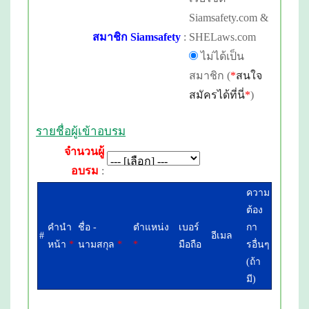
Siamsafety.com &
สมาชิก Siamsafety
:
SHELaws.com
ไม่ได้เป็น
สมาชิก (
*
สนใจ
สมัครได้ที่นี่
*
)
รายชื่อผู้เข้าอบรม
จำนวนผู้
อบรม
:
ความ
ต้อง
คำนำ
ชื่อ -
ตำแหน่ง
เบอร์
กา
#
อีเมล
หน้า
*
นามสกุล
*
*
มือถือ
รอื่นๆ
(ถ้า
มี)