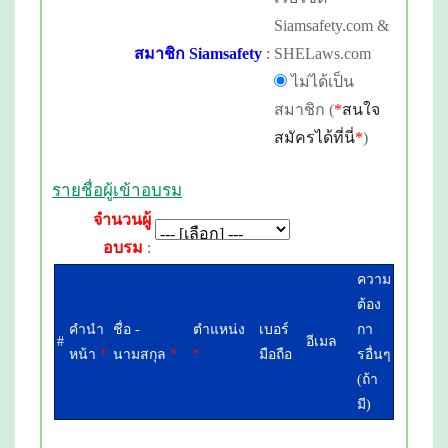
Siamsafety.com &
สมาชิก Siamsafety
:
SHELaws.com
ไม่ได้เป็น
สมาชิก (
*
สนใจ
สมัครได้ที่นี่
*
)
รายชื่อผู้เข้าอบรม
จำนวนผู้
อบรม
:
ความ
ต้อง
คำนำ
ชื่อ -
ตำแหน่ง
เบอร์
กา
#
อีเมล
หน้า
*
นามสกุล
*
*
มือถือ
รอื่นๆ
(ถ้า
มี)