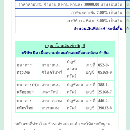
ราคาค่าอบรม จำนวน
0
ท่าน ท่านละ
30000.00
บาท เป็นเงิน
0
ภาษีมูลค่าเพิ่ม
7.00
%
เป็นเงิน
0
ภาษีหัก ณ ที่จ่าย
3.00
%
เป็นเงิน
0
จำนวนเงินที่ต้องชำระทั้งสิ้น
0
กรุณาโอนเงินเข้าบัญชี
บริษัท คิด เพื่อความปลอดภัยและสิ่งแวดล้อม จำกัด
บัญชี
ธนาคาร
สาขาถนน
เลขที่
052-0-
สะสม
กรุงเทพ
ศรีนครินทร์
บัญชี
05169-9
ทรัพย์
ธนาคาร
กรุง
สาขาถนน
บัญชีออม
เลขที่
388-1-
ศรีอยุธยา
เทพารักษ์
ทรัพย์
บัญชี
25168-7
ธนาคาร
สาขาตลาด
บัญชีออม
เลขที่
446-2-
กสิกรไทย
หนามแดง
ทรัพย์
บัญชี
39012-8
หลังจากที่ท่านโอนชำระค่าอบรมแล้ว ขอให้ส่งหลักฐาน