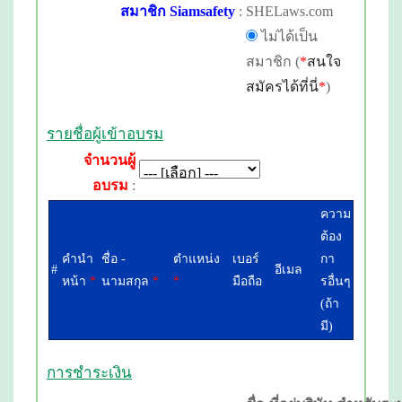
สมาชิก Siamsafety
:
SHELaws.com
ไม่ได้เป็น
สมาชิก (
*
สนใจ
สมัครได้ที่นี่
*
)
รายชื่อผู้เข้าอบรม
จำนวนผู้
อบรม
:
ความ
ต้อง
คำนำ
ชื่อ -
ตำแหน่ง
เบอร์
กา
#
อีเมล
หน้า
*
นามสกุล
*
*
มือถือ
รอื่นๆ
(ถ้า
มี)
การชำระเงิน