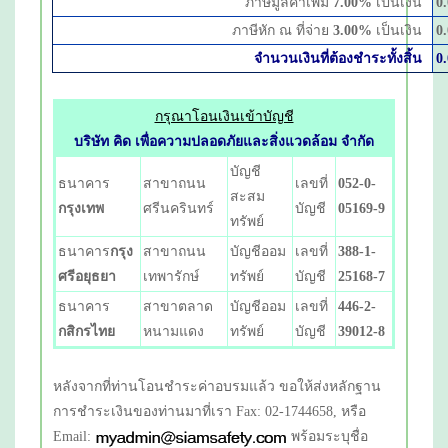
ภาษีมูลค่าเพิ่ม
7.00
%
เป็นเงิน
0
ภาษีหัก ณ ที่จ่าย
3.00
%
เป็นเงิน
0
จำนวนเงินที่ต้องชำระทั้งสิ้น
0
กรุณาโอนเงินเข้าบัญชี
บริษัท คิด เพื่อความปลอดภัยและสิ่งแวดล้อม จำกัด
บัญชี
ธนาคาร
สาขาถนน
เลขที่
052-0-
สะสม
กรุงเทพ
ศรีนครินทร์
บัญชี
05169-9
ทรัพย์
ธนาคาร
กรุง
สาขาถนน
บัญชีออม
เลขที่
388-1-
ศรีอยุธยา
เทพารักษ์
ทรัพย์
บัญชี
25168-7
ธนาคาร
สาขาตลาด
บัญชีออม
เลขที่
446-2-
กสิกรไทย
หนามแดง
ทรัพย์
บัญชี
39012-8
หลังจากที่ท่านโอนชำระค่าอบรมแล้ว ขอให้ส่งหลักฐาน
การชำระเงินของท่านมาที่เรา Fax: 02-1744658, หรือ
Email:
พร้อมระบุชื่อ